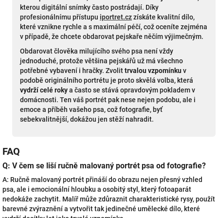
kterou digitální snímky často postrádají. Díky
profesionálnímu přístupu
iportret.cz
získáte kvalitní dílo,
které vznikne rychle a s maximální péčí, což oceníte zejména
v případě, že chcete obdarovat pejskaře něčím výjimečným.
Obdarovat člověka milujícího svého psa není vždy
jednoduché, protože většina pejskářů už má všechno
potřebné vybavení i hračky. Zvolit
trvalou vzpomínku
v
podobě originálního portrétu je proto skvělá volba, která
vydrží celé roky
a často se stává opravdovým pokladem v
domácnosti. Ten váš portrét pak nese nejen podobu, ale i
emoce a příběh vašeho psa, což fotografie, byť
sebekvalitnější, dokážou jen stěží nahradit.
FAQ
Q: V čem se liší ručně malovaný portrét psa od fotografie?
A: Ručně malovaný portrét přináší do obrazu nejen přesný vzhled
psa, ale i emocionální hloubku a osobitý styl, který fotoaparát
nedokáže zachytit. Malíř může zdůraznit charakteristické rysy, použít
barevné zvýraznění a vytvořit tak jedinečné umělecké dílo, které