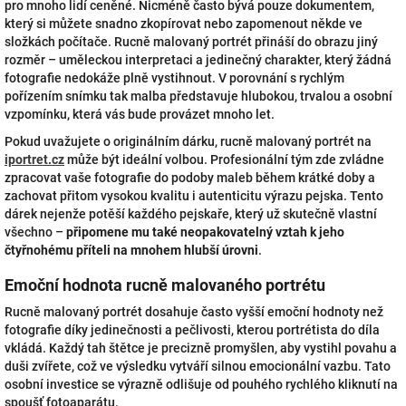
pro mnoho lidí ceněné. Nicméně často bývá pouze dokumentem,
který si můžete snadno zkopírovat nebo zapomenout někde ve
složkách počítače. Rucně malovaný portrét přináší do obrazu jiný
rozměr – uměleckou interpretaci a jedinečný charakter, který žádná
fotografie nedokáže plně vystihnout. V porovnání s rychlým
pořízením snímku tak malba představuje hlubokou, trvalou a osobní
vzpomínku, která vás bude provázet mnoho let.
Pokud uvažujete o originálním dárku, rucně malovaný portrét na
iportret.cz
může být ideální volbou. Profesionální tým zde zvládne
zpracovat vaše fotografie do podoby maleb během krátké doby a
zachovat přitom vysokou kvalitu i autenticitu výrazu pejska. Tento
dárek nejenže potěší každého pejskaře, který už skutečně vlastní
všechno –
připomene mu také neopakovatelný vztah k jeho
čtyřnohému příteli na mnohem hlubší úrovni
.
Emoční hodnota rucně malovaného portrétu
Rucně malovaný portrét dosahuje často vyšší emoční hodnoty než
fotografie díky jedinečnosti a pečlivosti, kterou portrétista do díla
vkládá. Každý tah štětce je precizně promyšlen, aby vystihl povahu a
duši zvířete, což ve výsledku vytváří silnou emocionální vazbu. Tato
osobní investice se výrazně odlišuje od pouhého rychlého kliknutí na
spoušť fotoaparátu.