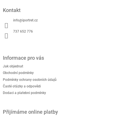
á
Kontakt
p
a
info
@
iportret.cz
t
í
737 652 776
Informace pro vás
Jak objednat
Obchodní podmínky
Podmínky ochrany osobních údajů
Časté otázky a odpovědi
Dodaci a platebni podmínky
Přijímáme online platby