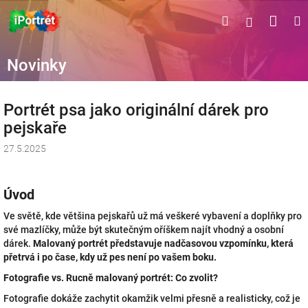
Přejít
Náku
Hledat
M
Přihlášen
na
obsah
koší
Novinky
Portrét psa jako originální dárek pro
pejskaře
27.5.2025
Úvod
Ve světě, kde většina pejskařů už má veškeré vybavení a doplňky pro
své mazlíčky, může být skutečným oříškem najít vhodný a osobní
dárek.
Malovaný portrét představuje nadčasovou vzpomínku, která
přetrvá i po čase, kdy už pes není po vašem boku.
Fotografie vs. Rucně malovaný portrét: Co zvolit?
Fotografie dokáže zachytit okamžik velmi přesně a realisticky, což je