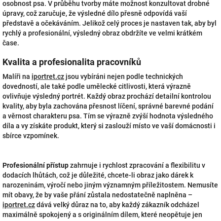
osobnost psa. V průběhu tvorby máte možnost konzultovat drobné
úpravy, což zaručuje, že výsledné dílo přesně odpovídá vaší
představě a očekáváním. Jelikož celý proces je nastaven tak, aby byl
rychlý a profesionální, výsledný obraz obdržíte ve velmi krátkém
čase.
Kvalita a profesionalita pracovníků
Malíři na
iportret.cz
jsou vybíráni nejen podle technických
dovedností, ale také podle umělecké citlivosti, která výrazně
ovlivňuje výsledný portrét. Každý obraz prochází detailní kontrolou
kvality, aby byla zachována přesnost líčení, správné barevné podání
a věrnost charakteru psa. Tím se výrazně zvýší hodnota výsledného
díla a vy získáte produkt, který si zaslouží místo ve vaší domácnosti i
sbírce vzpomínek.
Profesionální přístup
zahrnuje i rychlost zpracování a flexibilitu v
dodacích lhůtách, což je důležité, chcete-li obraz jako dárek k
narozeninám, výročí nebo jiným významným příležitostem. Nemusíte
mít obavy, že by vaše přání zůstala nedostatečně naplněna –
iportret.cz
dává velký důraz na to, aby každý zákazník odcházel
maximálně spokojený a s originálním dílem, které neopětuje jen