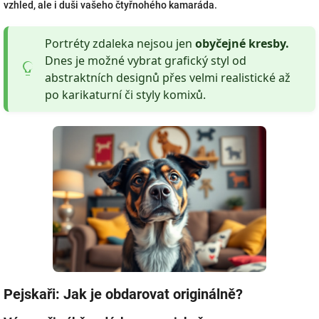
vzhled, ale i duši vašeho čtyřnohého kamaráda.
Portréty zdaleka nejsou jen
obyčejné kresby
.
Dnes je možné vybrat grafický styl od
abstraktních designů přes velmi realistické až
po karikaturní či styly komixů.
Pejskaři: Jak je obdarovat originálně?