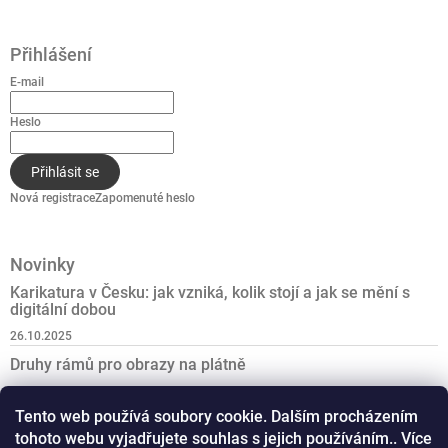
Přihlášení
E-mail
Heslo
Přihlásit se
Nová registrace
Zapomenuté heslo
Novinky
Karikatura v Česku: jak vzniká, kolik stojí a jak se mění s
digitální dobou
26.10.2025
Druhy rámů pro obrazy na plátně
27.6.2025
Tento web používá soubory cookie. Dalším procházením
Nejlepší dárek k padesátinám
tohoto webu vyjadřujete souhlas s jejich používáním.. Více
21.6.2025