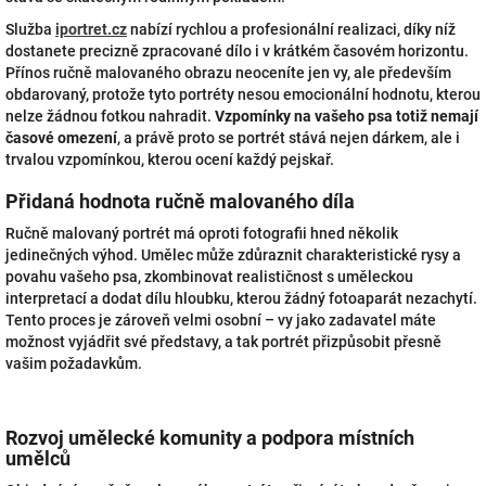
Služba
iportret.cz
nabízí rychlou a profesionální realizaci, díky níž
dostanete precizně zpracované dílo i v krátkém časovém horizontu.
Přínos ručně malovaného obrazu neoceníte jen vy, ale především
obdarovaný, protože tyto portréty nesou emocionální hodnotu, kterou
nelze žádnou fotkou nahradit.
Vzpomínky na vašeho psa totiž nemají
časové omezení
, a právě proto se portrét stává nejen dárkem, ale i
trvalou vzpomínkou, kterou ocení každý pejskař.
Přidaná hodnota ručně malovaného díla
Ručně malovaný portrét má oproti fotografii hned několik
jedinečných výhod. Umělec může zdůraznit charakteristické rysy a
povahu vašeho psa, zkombinovat realističnost s uměleckou
interpretací a dodat dílu hloubku, kterou žádný fotoaparát nezachytí.
Tento proces je zároveň velmi osobní – vy jako zadavatel máte
možnost vyjádřit své představy, a tak portrét přizpůsobit přesně
vašim požadavkům.
Rozvoj umělecké komunity a podpora místních
umělců