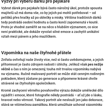
Výzvy při výběru dárku pro pejskaře
Vybrat dárek pro pejskaře bývá často náročný úkol, protože spousta
majitelů už má doma vše, co by jejich psi mohli potřebovat – od
pelíšků přes hračky až po oblečky a misky. Většina tradičních dárků
tedy postrádá osobní hodnotu a často končí zapomenutá v koutě.
Proto je vhodné zaměřit se na něco s hlubším významem, co sice
není praktické, ale dokáže vyvolat silné emoce a zachytit unikátní
vztah mezi pánem a jeho mazlíčkem.
Vzpomínka na naše čtyřnohé přátele
Zvířata ovlivňují naše životy více, než si často uvědomujeme, a jejich
přítomnost je často zdrojem radosti i útěchy. Jelikož však
pes nežije
věčně
a čas s ním je omezený, touha mít trvalou vzpomínku nabývá
na významu. Ručně malovaný portrét se může stát cenným rodinným
pokladem, který zůstane po generace a připomene krásné chvíle
strávené se čtyřnohým společníkem.
Kromě zachycení věrného povahového výrazu dokáže umělecké dílo
vyjádřit i emoce, které fotografie někdy postrádá – ať už jde o lásku,
hravost nebo věrnost. Takový portrét ale neslouží jen jako dekorace,
stává se výjimečnou památkou, která umožňuje uchovat vzpomínku