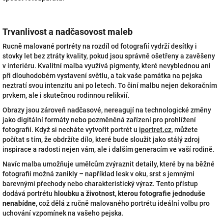
Trvanlivost a nadčasovost maleb
Rucně malované portréty na rozdíl od fotografií vydrží desítky i
stovky let bez ztráty kvality, pokud jsou správně ošetřeny a zavěšeny
v interiéru. Kvalitní malba využívá pigmenty, které nevyblednou ani
při dlouhodobém vystavení světlu, a tak vaše památka na pejska
neztratí svou intenzitu ani po letech. To činí malbu nejen dekoračním
prvkem, ale i skutečnou rodinnou relikvií.
Obrazy jsou zároveň nadčasové, nereagují na technologické změny
jako digitální formáty nebo pozměněná zařízení pro prohlížení
fotografií. Když si necháte vytvořit portrét u
iportret.cz
, můžete
počítat s tím, že obdržíte dílo, které bude sloužit jako stálý zdroj
inspirace a radosti nejen vám, ale i dalším generacím ve vaší rodině.
Navíc malba umožňuje umělcům zvýraznit detaily, které by na běžné
fotografii možná zanikly – například lesk v oku, srst s jemnými
barevnými přechody nebo charakteristický výraz. Tento přístup
dodává portrétu
hloubku a životnost, kterou fotografie jednoduše
nenabídne
, což dělá z ručně malovaného portrétu ideální volbu pro
uchování vzpomínek na vašeho pejska.