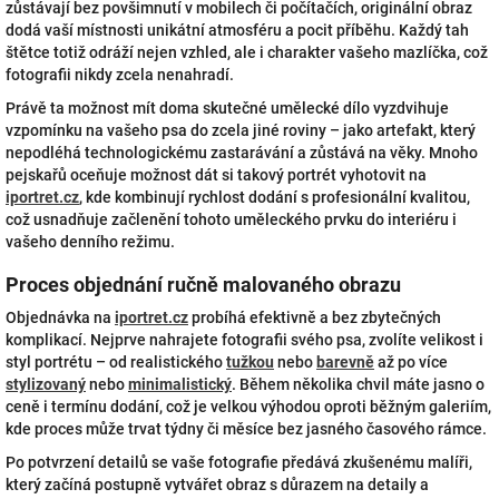
zůstávají bez povšimnutí v mobilech či počítačích, originální obraz
dodá vaší místnosti unikátní atmosféru a pocit příběhu. Každý tah
štětce totiž odráží nejen vzhled, ale i charakter vašeho mazlíčka, což
fotografii nikdy zcela nenahradí.
Právě ta možnost mít doma skutečné umělecké dílo vyzdvihuje
vzpomínku na vašeho psa do zcela jiné roviny – jako artefakt, který
nepodléhá technologickému zastarávání a zůstává na věky. Mnoho
pejskařů oceňuje možnost dát si takový portrét vyhotovit na
iportret.cz
, kde kombinují rychlost dodání s profesionální kvalitou,
což usnadňuje začlenění tohoto uměleckého prvku do interiéru i
vašeho denního režimu.
Proces objednání ručně malovaného obrazu
Objednávka na
iportret.cz
probíhá efektivně a bez zbytečných
komplikací. Nejprve nahrajete fotografii svého psa, zvolíte velikost i
styl portrétu – od realistického
tužkou
nebo
barevně
až po více
stylizovaný
nebo
minimalistický
. Během několika chvil máte jasno o
ceně i termínu dodání, což je velkou výhodou oproti běžným galeriím,
kde proces může trvat týdny či měsíce bez jasného časového rámce.
Po potvrzení detailů se vaše fotografie předává zkušenému malíři,
který začíná postupně vytvářet obraz s důrazem na detaily a