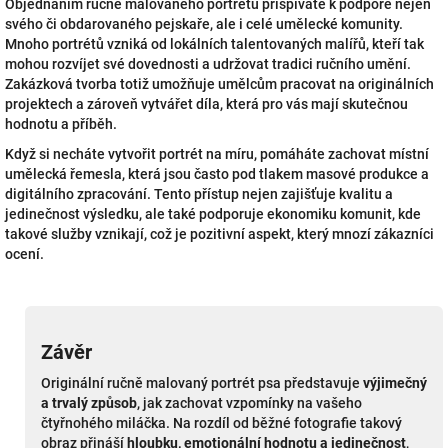
Objednáním ručně malovaného portrétu přispíváte k podpoře nejen
svého či obdarovaného pejskaře, ale i celé umělecké komunity.
Mnoho portrétů vzniká od lokálních talentovaných malířů, kteří tak
mohou rozvíjet své dovednosti a udržovat tradici ručního umění.
Zakázková tvorba totiž umožňuje umělcům pracovat na originálních
projektech a zároveň vytvářet díla, která pro vás mají skutečnou
hodnotu a příběh.
Když si necháte vytvořit portrét na míru, pomáháte zachovat místní
umělecká řemesla, která jsou často pod tlakem masové produkce a
digitálního zpracování. Tento přístup nejen zajišťuje kvalitu a
jedinečnost výsledku, ale také podporuje ekonomiku komunit, kde
takové služby vznikají, což je pozitivní aspekt, který mnozí zákazníci
ocení.
Závěr
Originální ručně malovaný portrét psa představuje
výjimečný
a trvalý způsob
, jak zachovat vzpomínky na vašeho
čtyřnohého miláčka. Na rozdíl od běžné fotografie takový
obraz přináší
hloubku, emotionální hodnotu a jedinečnost
,