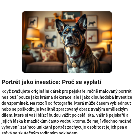
Portrét jako investice: Proč se vyplatí
Když zvažujete originální dárek pro pejskaře, ručně malovaný portrét
neslouží pouze jako krásná dekorace, ale i jako
dlouhodobá investice
do vzpomínek
. Na rozdíl od fotografie, která může časem vyblednout
nebo se poškodit, je kvalitně zpracovaný obraz trvalým uměleckým
dílem, které si vaši blízcí budou vážit po celá léta. Vášně pejskařů a
jejich láska k mazlíčkům často vedou k tomu, že mají všechno možné
vybavení, zatímco unikátní portrét zachycuje osobitost jejich psa a
stává se skutečným rodinným pokladem.