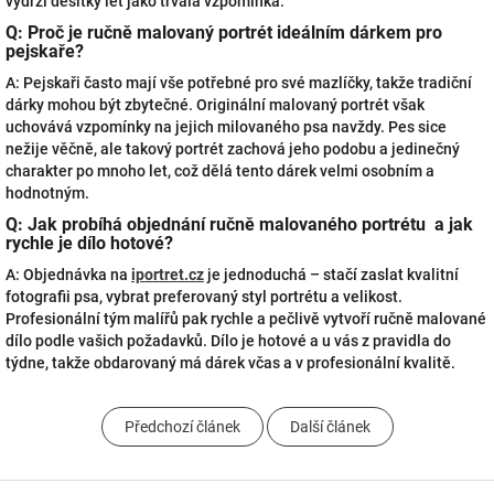
vydrží desítky let jako trvalá vzpomínka.
Q: Proč je ručně malovaný portrét ideálním dárkem pro
pejskaře?
A: Pejskaři často mají vše potřebné pro své mazlíčky, takže tradiční
dárky mohou být zbytečné. Originální malovaný portrét však
uchovává vzpomínky na jejich milovaného psa navždy. Pes sice
nežije věčně, ale takový portrét zachová jeho podobu a jedinečný
charakter po mnoho let, což dělá tento dárek velmi osobním a
hodnotným.
Q: Jak probíhá objednání ručně malovaného portrétu a jak
rychle je dílo hotové?
A: Objednávka na
iportret.cz
je jednoduchá – stačí zaslat kvalitní
fotografii psa, vybrat preferovaný styl portrétu a velikost.
Profesionální tým malířů pak rychle a pečlivě vytvoří ručně malované
dílo podle vašich požadavků. Dílo je hotové a u vás z pravidla do
týdne, takže obdarovaný má dárek včas a v profesionální kvalitě.
Předchozí článek
Další článek
Z