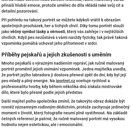
přináší hlubší emoce, protože umělec do díla vkládá také svůj cit a
detailní pozorování.
Při pohledu na takový portrét se můžete kdykoli vrátit k obrazům
společných procházek, her a tichých chvil. Díky tomu portrét slouží
jako
věčný symbol lásky a věrnosti
, který vás zahřeje i v nejtěžších
chvílích. Když pes nezůstává s vámi navždy fyzicky, tak právě taková
vzpomínka pomáhá uchovat jeho přítomnost v srdci.
Příběhy pejskařů a jejich zkušenosti s uměním
Mnoho pejskařů s výrazným nadšením vypráví, jak ručně malovaný
portrét proměnil jejich vnímání vzpomínek. Jedna majitelka uvedla,
že portrét jejího labradora ji doslova přenesl zpět do dní, kdy byl její
pes mladý a plný energie. Na
iportret.cz
oceňuje rychlost a
profesionalitu tvorby, kdy během několika dnů získala mistrovské
dílo, které bylo přesně podle jejích představ.
Další majitel psího společníka zmínil, že takovýto obraz dokáže být
rovněž významným rodinným dědictvím, protože zachycuje jedinečný
moment v životě, který fotografie neumí plně vystihnout. Na základě
četných referencí je patrné, že ručně malovaný portrét má vysokou
hodnotu nejen estetickou, ale i emocionální.