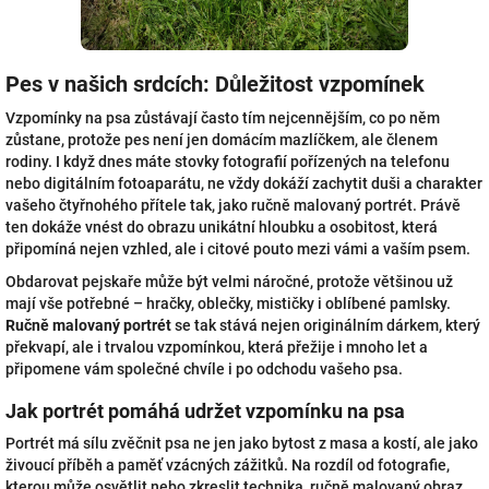
Pes v našich srdcích: Důležitost vzpomínek
Vzpomínky na psa zůstávají často tím nejcennějším, co po něm
zůstane, protože pes není jen domácím mazlíčkem, ale členem
rodiny. I když dnes máte stovky fotografií pořízených na telefonu
nebo digitálním fotoaparátu, ne vždy dokáží zachytit duši a charakter
vašeho čtyřnohého přítele tak, jako ručně malovaný portrét. Právě
ten dokáže vnést do obrazu unikátní hloubku a osobitost, která
připomíná nejen vzhled, ale i citové pouto mezi vámi a vaším psem.
Obdarovat pejskaře může být velmi náročné, protože většinou už
mají vše potřebné – hračky, oblečky, mističky i oblíbené pamlsky.
Ručně malovaný portrét
se tak stává nejen originálním dárkem, který
překvapí, ale i trvalou vzpomínkou, která přežije i mnoho let a
připomene vám společné chvíle i po odchodu vašeho psa.
Jak portrét pomáhá udržet vzpomínku na psa
Portrét má sílu zvěčnit psa ne jen jako bytost z masa a kostí, ale jako
živoucí příběh a paměť vzácných zážitků. Na rozdíl od fotografie,
kterou může osvětlit nebo zkreslit technika, ručně malovaný obraz