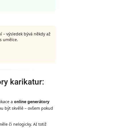
ní – výsledek bývá někdy až
is umělce.
ry karikatur:
likace a
online generátory
hou být skvělé – ovšem pokud
ěle či nelogicky. AI totiž