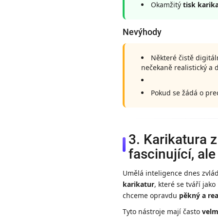
Okamžitý
tisk karik
Nevýhody
Některé čistě digitá
nečekaně realistický a 
Pokud se žádá o preci
3. Karikatura 
fascinující, ale
Umělá inteligence dnes zvl
karikatur
, které se tváří ja
chceme opravdu
pěkný a rea
Tyto nástroje mají často
velm