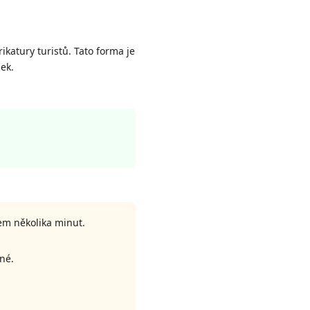
arikatury turistů. Tato forma je
dek.
hem několika minut.
né.
.