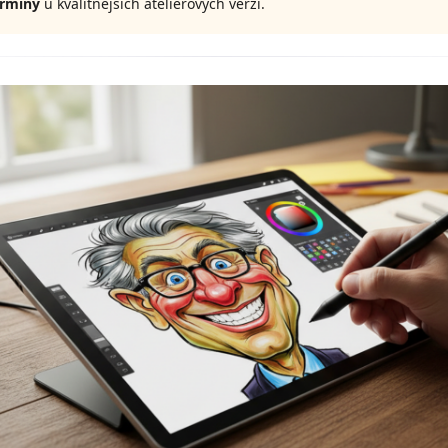
ermíny
u kvalitnějších ateliérových verzí.