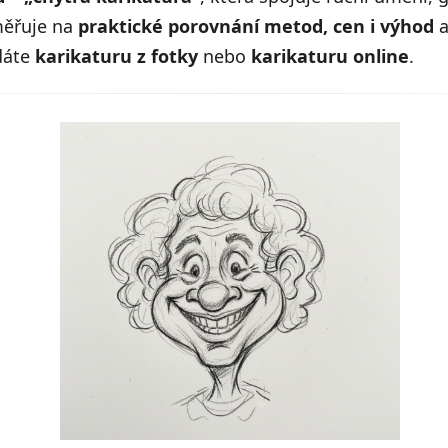
měřuje na
praktické porovnání metod, cen i výhod
a
edáte
karikaturu z fotky
nebo
karikaturu online
.