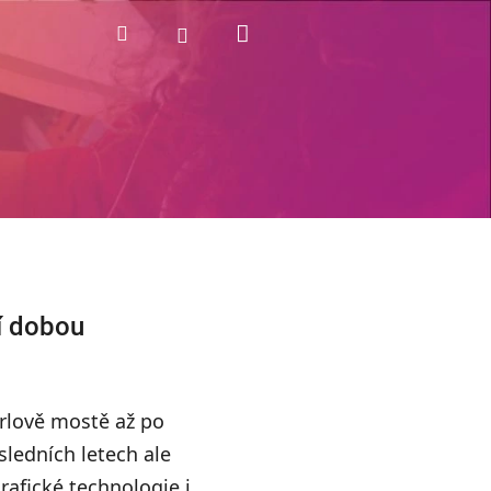
Nákupní
Hledat
Přihlášení
košík
ní dobou
arlově mostě až po
sledních letech ale
grafické technologie i