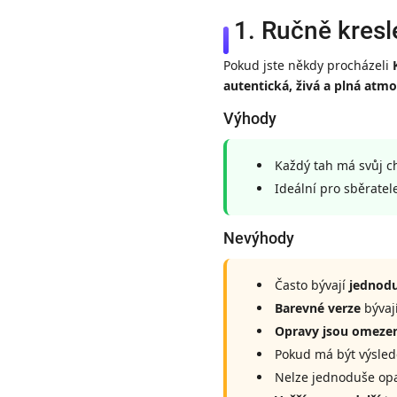
1. Ručně kresl
Pokud jste někdy procházeli
autentická, živá a plná atmo
Výhody
Každý tah má svůj ch
Ideální pro sběratel
Nevýhody
Často bývají
jednodu
Barevné verze
bývaj
Opravy jsou omeze
Pokud má být výsle
Nelze jednoduše opa