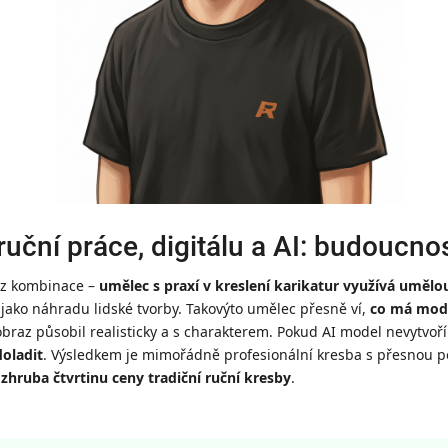
uční práce, digitálu a AI: budoucnos
í z kombinace –
umělec s praxí v kreslení karikatur využívá umělou
i jako náhradu lidské tvorby. Takovýto umělec přesně ví,
co má model
obraz působil realisticky a s charakterem. Pokud AI model nevytvoř
doladit
. Výsledkem je mimořádně profesionální kresba s přesnou p
 zhruba čtvrtinu ceny tradiční ruční kresby
.