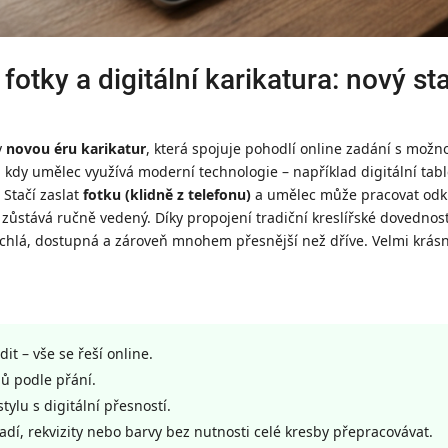
 fotky a digitální karikatura: nový 
y
novou éru karikatur
, která spojuje pohodlí online zadání s možn
, kdy umělec využívá moderní technologie – například digitální tabl
. Stačí zaslat
fotku (klidně z telefonu)
a umělec může pracovat odkud
ůstává ručně vedený. Díky propojení tradiční kreslířské dovednosti
rychlá, dostupná a zároveň mnohem přesnější než dříve. Velmi krás
t – vše se řeší online.
ů podle přání.
ylu s digitální přesností.
dí, rekvizity nebo barvy bez nutnosti celé kresby přepracovávat.