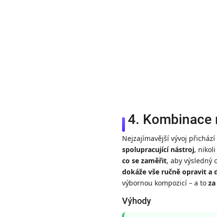
4. Kombinace r
Nejzajímavější vývoj přicház
spolupracující nástroj
, nikol
co se zaměřit
, aby výsledný 
dokáže vše ručně opravit a 
výbornou kompozicí – a to
za
Výhody