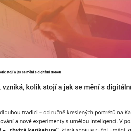
olik stojí a jak se mění s digitální dobou
 vzniká, kolik stojí a jak se mění s digitál
dlouhou tradici – od ručně kreslených portrétů na K
cování a nové experimenty s umělou inteligencí. V po
d – „chytrá karikatura“
, která spojuje ruční umění, 