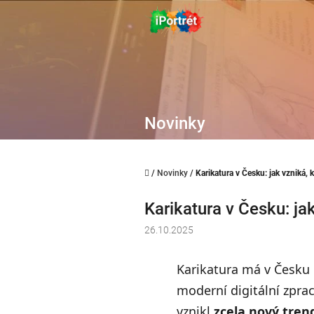
Přejít
na
obsah
Novinky
Domů
/
Novinky
/
Karikatura v Česku: jak vzniká, k
Karikatura v Česku: jak
26.10.2025
Karikatura má v Česku 
moderní digitální zpra
vznikl
zcela nový tren