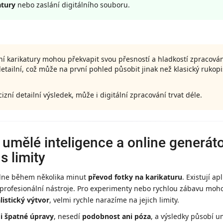
atury
nebo zaslání digitálního souboru.
lní karikatury mohou překvapit svou přesností a hladkostí zpracová
detailní, což může na první pohled působit jinak než klasický rukop
zní detailní výsledek, může i digitální zpracování trvat déle.
z umělé inteligence a online generáto
 s limity
ádne během několika minut
převod fotky na karikaturu
. Existují ap
ko profesionální nástroje. Pro experimenty nebo rychlou zábavu mo
listický výtvor
, velmi rychle narazíme na jejich limity.
i špatné úpravy
, nesedí
podobnost ani póza
, a výsledky působí um