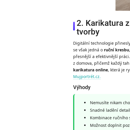
2. Karikatura z
tvorby
Digitální technologie přinesl
se však jedná o
ruční kresbu
přesnější a efektivnější práci
z domova, přičemž každý tah z
karikatura online
, která je 
Mujportrét.cz.
Výhody
Nemusíte nikam chodi
Snadné ladění detail
Kombinace ručního st
Možnost doplnit poza