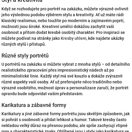
Když se rozhodujete pro portrét na zakázku, můžete výrazně ovlivnit
jeho výslednou podobu výběrem stylu a kreativity. Ať už máte rádi
klasický realismus, nebo toužíte po moderním a zajímavém pojetí,
možnosti jsou široké. Kreativní umělci dokážou zachytit vaši
osobnost a přitom dodat kresbě osobitý charakter. Pro inspiraci se
můžete podívat na stránky jako
Kresby uhlem
, kde najdete ukázky
různých stylů i přístupů.
Různé styly portrétů
U portrétů na zakázku si můžete vybrat z mnoha stylů – od detailního
realistického zpracování přes impresionistický nádech až po
minimalistické linie. Každý styl má své kouzlo a dokáže zvýraznit
různé aspekty vaší osoby. Ať už preferujete něco tradičního nebo
výrazně osobitého, možnost úprav a personalizace zaručí, že portrét
opravdu bude odpovídat vašim představám.
Karikatura a zábavné formy
Karikatury a jiné zábavné formy portrétu jsou skvělým způsobem, jak
si pohrát s osobností a přidat lehkost a humor. Takové kresby často
nekladou velký důraz na přesnou podobu, ale spíše zachycují vtipné
rysy a charakteristické znaky. Oblíbené jsou i styly jako karikatura ve