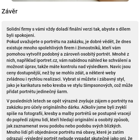
Závěr
Solidní firmy s vámi vždy doladí finální verzi tak, abyste s dílem
byli spokojeni.
Pokud uvažujete o portrétu na zakázku, je dobré vědět, že dnes
existuje mnoho spolehlivých firem i živnostníků, kteří vám
pomohou vytvořit podobný a zároveň osobitý portrét. Mnohé z
nich, například iportret.cz, vám nabídnou náhled ke schválení a
možnost úprav, takže máte kontrolu nad výsledkem. Navíc jsou
ceny dostupnější, než by se mohlo zdát, a některé weby
zvládnou i rychlou realizaci. Vybrat si můžete i zábavný styl,
jako je karikatura nebo kresba ve stylu Simpsonových, což může
přidat portrétu jedinečný šarm.
V posledních letech se opět výrazně zvyšuje zájem o portréty na
zakázku pro účely originálního dárku. Ačkoliv jsme byli zvyklí
spíše na fotografii, kresby a malby portrétů se postupně vracejí
do popředí zájmu lidí, kteří hledají originální a osobitý způsob,
jak zaznamenat svou podobu nebo podobu svých blízkých.
Mnoho lidí při objednávce portrétu má obavy, které je zatím
odrazují -výsledný portrét nebude vypadat skutečně jako oni, že