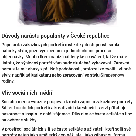
Důvody nárůstu popularity v České republice
Popularita zakázkových portrétů roste díky dostupnosti široké
nabídky stylů, příznivým cenám a jednoduchému procesu
objednávky. Mnoho firem nabízí náhledy ke schválení, takže máte
jistotu, že výsledný portrét vám bude skutečně vyhovovat. Zároveň
nemusíte mít obavy z přílišné podobnosti, protože lze zvolit i vtipné
styly, například
karikaturu nebo zpracování ve stylu
Simpsonovy
rodiny
.
Vliv sociálních médií
Sociální média výrazně přispívají k růstu zájmu o zakázkové portréty.
Sdílení osobních portrétů a kreativních kreslených verzí přitahuje
pozornost a inspiruje další zájemce. Díky nim se často setkáte s tipy
na ověřené služby.
V prostředí sociálních sítí se často setkáte s uživateli, kteří sdílí své
portréty nejen jako umělecký doplněk, ale i jako zábavnou formu