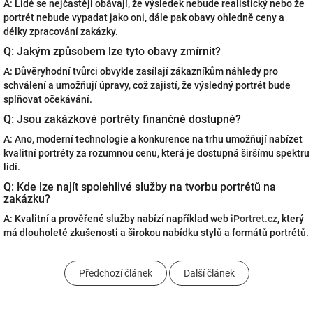
A: Lidé se nejčastěji obávají, že výsledek nebude realistický nebo že
portrét nebude vypadat jako oni, dále pak obavy ohledně ceny a
délky zpracování zakázky.
Q: Jakým způsobem lze tyto obavy zmírnit?
A: Důvěryhodní tvůrci obvykle zasílají zákazníkům náhledy pro
schválení a umožňují úpravy, což zajistí, že výsledný portrét bude
splňovat očekávání.
Q: Jsou zakázkové portréty finančně dostupné?
A: Ano, moderní technologie a konkurence na trhu umožňují nabízet
kvalitní portréty za rozumnou cenu, která je dostupná širšímu spektru
lidí.
Q: Kde lze najít spolehlivé služby na tvorbu portrétů na
zakázku?
A: Kvalitní a prověřené služby nabízí například web
iPortret.cz
, který
má dlouholeté zkušenosti a širokou nabídku stylů a formátů portrétů.
Předchozí článek
Další článek