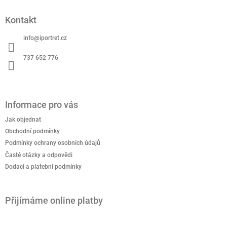
Z
á
Kontakt
p
a
info
@
iportret.cz
t
í
737 652 776
Informace pro vás
Jak objednat
Obchodní podmínky
Podmínky ochrany osobních údajů
Časté otázky a odpovědi
Dodaci a platebni podmínky
Přijímáme online platby