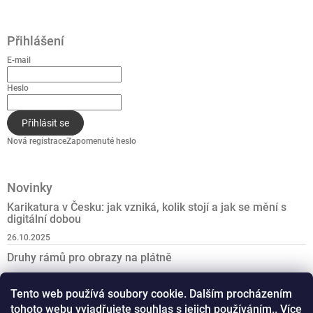
Přihlášení
E-mail
Heslo
Přihlásit se
Nová registrace
Zapomenuté heslo
Novinky
Karikatura v Česku: jak vzniká, kolik stojí a jak se mění s
digitální dobou
26.10.2025
Druhy rámů pro obrazy na plátně
27.6.2025
Tento web používá soubory cookie. Dalším procházením
Nejlepší dárek k padesátinám
tohoto webu vyjadřujete souhlas s jejich používáním.. Více