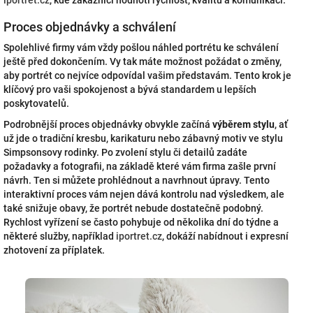
iportret.cz
, kde zákazníci hodnotí rychlost, kvalitu a komunikaci.
Proces objednávky a schválení
Spolehlivé firmy vám vždy pošlou náhled portrétu ke schválení
ještě před dokončením. Vy tak máte možnost požádat o změny,
aby portrét co nejvíce odpovídal vašim představám. Tento krok je
klíčový pro vaši spokojenost a bývá standardem u lepších
poskytovatelů.
Podrobnější proces objednávky obvykle začíná
výběrem stylu
, ať
už jde o tradiční kresbu, karikaturu nebo zábavný motiv ve stylu
Simpsonsovy rodinky. Po zvolení stylu či detailů zadáte
požadavky a fotografii, na základě které vám firma zašle první
návrh. Ten si můžete prohlédnout a navrhnout úpravy. Tento
interaktivní proces vám nejen dává kontrolu nad výsledkem, ale
také snižuje obavy, že portrét nebude dostatečně podobný.
Rychlost vyřízení se často pohybuje od několika dní do týdne a
některé služby, například
iportret.cz
, dokáží nabídnout i expresní
zhotovení za příplatek.