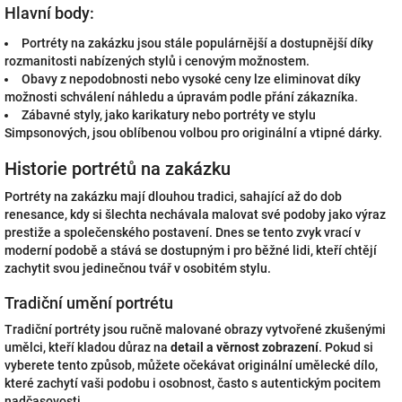
Hlavní body:
Portréty na zakázku jsou stále populárnější a dostupnější díky
rozmanitosti nabízených stylů i cenovým možnostem.
Obavy z nepodobnosti nebo vysoké ceny lze eliminovat díky
možnosti schválení náhledu a úpravám podle přání zákazníka.
Zábavné styly, jako karikatury nebo portréty ve stylu
Simpsonových, jsou oblíbenou volbou pro originální a vtipné dárky.
Historie portrétů na zakázku
Portréty na zakázku mají dlouhou tradici, sahající až do dob
renesance, kdy si šlechta nechávala malovat své podoby jako výraz
prestiže a společenského postavení. Dnes se tento zvyk vrací v
moderní podobě a stává se dostupným i pro běžné lidi, kteří chtějí
zachytit svou jedinečnou tvář v osobitém stylu.
Tradiční umění portrétu
Tradiční portréty jsou ručně malované obrazy vytvořené zkušenými
umělci, kteří kladou důraz na
detail a věrnost zobrazení
. Pokud si
vyberete tento způsob, můžete očekávat originální umělecké dílo,
které zachytí vaši podobu i osobnost, často s autentickým pocitem
nadčasovosti.