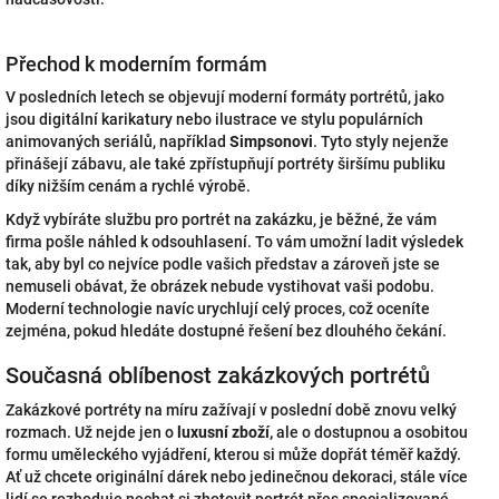
Přechod k moderním formám
V posledních letech se objevují moderní formáty portrétů, jako
jsou digitální karikatury nebo ilustrace ve stylu populárních
animovaných seriálů, například
Simpsonovi
. Tyto styly nejenže
přinášejí zábavu, ale také zpřístupňují portréty širšímu publiku
díky nižším cenám a rychlé výrobě.
Když vybíráte službu pro portrét na zakázku, je běžné, že vám
firma pošle náhled k odsouhlasení. To vám umožní ladit výsledek
tak, aby byl co nejvíce podle vašich představ a zároveň jste se
nemuseli obávat, že obrázek nebude vystihovat vaši podobu.
Moderní technologie navíc urychlují celý proces, což oceníte
zejména, pokud hledáte dostupné řešení bez dlouhého čekání.
Současná oblíbenost zakázkových portrétů
Zakázkové portréty na míru zažívají v poslední době znovu velký
rozmach. Už nejde jen o
luxusní zboží,
ale o dostupnou a osobitou
formu uměleckého vyjádření, kterou si může dopřát téměř každý.
Ať už chcete originální dárek nebo jedinečnou dekoraci, stále více