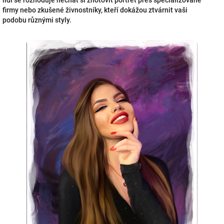
lidí se rozhoduje nechat si zhotovit portrét přes specializované
firmy nebo zkušené živnostníky, kteří dokážou ztvárnit vaši
podobu různými styly.