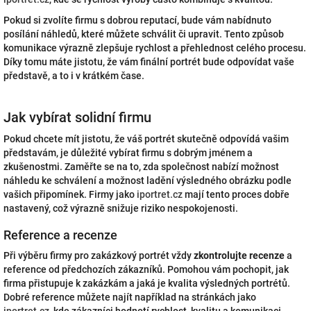
Pokud si zvolíte firmu s dobrou reputací, bude vám nabídnuto
posílání náhledů, které můžete schválit či upravit. Tento způsob
komunikace výrazně zlepšuje rychlost a přehlednost celého procesu.
Díky tomu máte jistotu, že vám finální portrét bude odpovídat vaše
představě, a to i v krátkém čase.
Jak vybírat solidní firmu
Pokud chcete mít jistotu, že váš portrét skutečně odpovídá vašim
představám, je důležité vybírat firmu s dobrým jménem a
zkušenostmi. Zaměřte se na to, zda společnost nabízí možnost
náhledu ke schválení a možnost ladění výsledného obrázku podle
vašich připomínek. Firmy jako
iportret.cz
mají tento proces dobře
nastavený, což výrazně snižuje riziko nespokojenosti.
Reference a recenze
Při výběru firmy pro zakázkový portrét vždy
zkontrolujte recenze
a
reference od předchozích zákazníků. Pomohou vám pochopit, jak
firma přistupuje k zakázkám a jaká je kvalita výsledných portrétů.
Dobré reference můžete najít například na stránkách jako