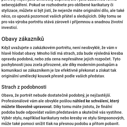
sebevyjádření. Pokud se rozhodnete pro oblíbené karikatury či
stylizace, můžete si být jistí, že nejenže máte originální dílo, ale také
něco, co upoutá pozornost vašich přátel a sledujících. Díky tomu se
pro vás výroba portrétu stává zároveň i příjemnou a snadnou životní
investicí.
Obavy zákazníků
Když uvažujete o zakázkovém portrétu, není neobvyklé, že vám v
hlavě hlodat obavy. Mnoho lidí má strach, zda bude výsledná kresba
opravdu podobná, nebo zda cena nepřesáhne jejich rozpočet. Tyto
pochybnosti jsou zcela přirozené, ale díky moderním postupům a
komunikaci se zákazníkem je lze efektivně překonat a získat tak
originální umělecký kousek přesně podle vašich představ.
Strach z podobnosti
Obava, že portrét nebude dostatečně podobný, je nejčastější.
Profesionálové vám ale obvykle pošlou
náhled ke schválení, který
můžete libovolně upravovat
. Díky tomu máte jistotu, že finální
podoba bude odpovídat vašim představám a skutečně vás vystihne.
Výběr stylu, například karikatury nebo kresby ve stylu Simpsonových,
může také pomoci snížit tlak na přesnou podobu a přitom pobavit.