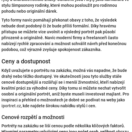
stylu Simpsonovy rodinky, které mohou posloužit pro rodinnou
pohodu nebo originální dárek.
Tyto formy navíc pomáhají překonat obavy z toho, že výsledek
nebude dost podobný či že bude příliš formální. Díky hravému
přístupu se můžete více uvolnit a výsledný portrét pak působí
přirozeně a originálně. Navíc moderní firmy a freelanceři často
nabízejí rychlé zpracování a možnost schválit návrh před konečnou
podobou, což výrazně zvyšuje spokojenost zákazníka.
Ceny a dostupnost
Když uvažujete o portrétu na zakázku, možná vás napadne, že bude
drahý nebo těžko dostupný. Ve skutečnosti jsou tyto služby stále
cenově dostupnější a rozšiřují se i menší živnostníci, kteří nabízejí
kvalitní práci za výhodné ceny. Díky tomu si můžete nechat vytvořit
osobní a originální portrét, aniž byste museli investovat majlant. Pro
inspiraci a přehled o možnostech je dobré se podívat na weby jako
iportret.cz
, kde najdete širokou nabídku stylů i cen.
Cenové rozpětí a možnosti
Portréty na zakázku se liší cenou podle několika klíčových faktorů.
Hlavními parametry určujícími cenu jsou počet osob
,
velikost
obrazu