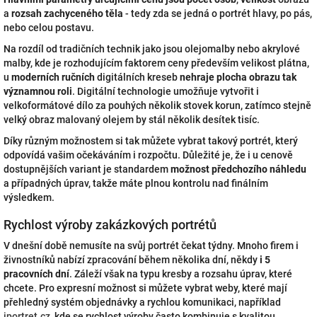
a
rozsah zachyceného těla
- tedy zda se jedná o portrét hlavy, po pás,
nebo celou postavu.
Na rozdíl od tradičních technik jako jsou olejomalby nebo akrylové
malby, kde je rozhodujícím faktorem ceny především velikost plátna,
u
moderních ručních
digitálních kreseb
nehraje plocha obrazu tak
významnou roli
. Digitální technologie umožňuje vytvořit i
velkoformátové dílo za pouhých několik stovek korun, zatímco stejně
velký obraz malovaný olejem by stál několik desítek tisíc.
Díky různým možnostem si tak můžete vybrat takový portrét, který
odpovídá vašim očekáváním i rozpočtu. Důležité je, že i u cenově
dostupnějších variant je standardem
možnost předchozího náhledu
a případných úprav, takže máte plnou kontrolu nad finálním
výsledkem.
Rychlost výroby zakázkových portrétů
V dnešní době nemusíte na svůj portrét čekat týdny. Mnoho firem i
živnostníků nabízí zpracování během několika dní, někdy
i 5
pracovních dní
. Záleží však na typu kresby a rozsahu úprav, které
chcete. Pro expresní možnost si můžete vybrat weby, které mají
přehledný systém objednávky a rychlou komunikaci, například
iportret.cz
, kde se rychlost výroby často kombinuje s kvalitou.