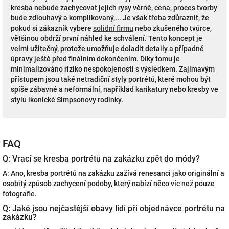
kresba nebude zachycovat jejich rysy věrně, cena, proces tvorby
bude zdlouhavý a komplikovaný,... Je však třeba zdůraznit, že
pokud si zákazník vybere
solidní firmu
nebo zkušeného tvůrce,
většinou obdrží první náhled ke schválení. Tento koncept je
velmi užitečný, protože umožňuje doladit detaily a případné
úpravy ještě před finálním dokončením. Díky tomu je
minimalizováno riziko nespokojenosti s výsledkem. Zajímavým
přístupem jsou také netradiční styly portrétů, které mohou být
spíše zábavné a neformální, například karikatury nebo kresby ve
stylu ikonické Simpsonovy rodinky.
FAQ
Q: Vrací se kresba portrétů na zakázku zpět do módy?
A: Ano, kresba portrétů na zakázku zažívá renesanci jako originální a
osobitý způsob zachycení podoby, který nabízí něco víc než pouze
fotografie.
Q: Jaké jsou nejčastější obavy lidí při objednávce portrétu na
zakázku?