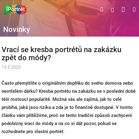
Přejít
Náku
Hledat
M
Přihlášen
na
obsah
koší
Novinky
Vrací se kresba portrétů na zakázku
zpět do módy?
15.5.2025
Často přemýšlíte o originálním doplňku do svého domova nebo
neotřelém dárku? Kresba portrétu na zakázku se v poslední době
těší rostoucí popularitě. Možná vás ale zajímá, jak to celé
probíhá, jaká jsou rizika a zda je to finančně dostupné. V tomto
článku vám přiblížíme, proč se tento tradiční způsob zachycení
podobizny vrací do módy a na co si dát pozor, pokud se
rozhodnete pro vlastní portrét.