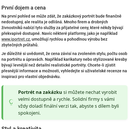
První dojem a cena
Na první pohled se může zdát, že zakázkový portrét bude finančně
nedostupný, ale realita je odlišná. Mnoho firem a drobných
živnostníků nabízí tyto služby za přijatelné ceny, které někdy bývají
překvapivě dostupné. Navíc některé platformy, jako je například
www.iportret.cz
, umožňují rychlou a pohodlnou výrobu bez
zbytečných průtahů.
Je důležité si uvědomit, že cena závisí na zvoleném stylu, počtu osob
na portrétu a úpravách. Například karikatury nebo stylizované kresby
bývají levnější než detailní realistické portréty. Chcete-li zjistit
přesnější informace a možnosti, vyhledejte si uživatelské recenze na
inspiraci pro vlastní objednávku.
Portrét na zakázku
si můžete nechat vyrobit
velmi dostupně a rychle. Solidní firmy s vámi
vždy doladí finální verzi tak, abyste s dílem byli
spokojeni.
Styl a kreativita