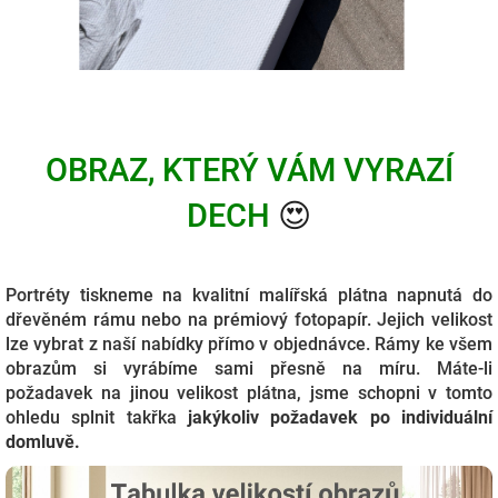
OBRAZ, KTERÝ VÁM VYRAZÍ
DECH
😍
Portréty tiskneme na kvalitní malířská plátna napnutá do
dřevěném rámu nebo na prémiový fotopapír. Jejich velikost
lze vybrat z naší nabídky přímo v objednávce. Rámy ke všem
obrazům si vyrábíme sami přesně na míru. Máte-li
požadavek na jinou velikost plátna, jsme schopni v tomto
ohledu splnit takřka
j
akýkoliv požadavek po individuální
domluvě.