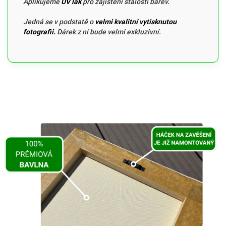
Aplikujeme
UV lak
pro zajištění stálosti barev.
Jedná se v podstatě o
velmi kvalitní vytisknutou
fotografii.
Dárek z ní bude velmi exkluzivní.