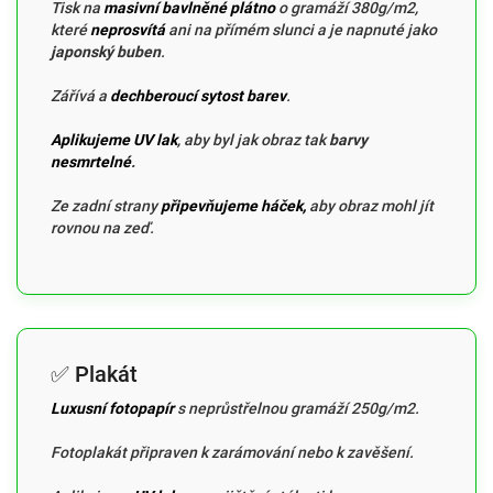
Tisk na
masivní bavlněné plátno
o gramáží 380g/m2,
které
neprosvítá
ani na přímém slunci a je napnuté jako
japonský buben
.
Zářívá a
dechberoucí sytost barev
.
Aplikujeme UV lak
, aby byl jak obraz tak
barvy
nesmrtelné
.
Ze zadní strany
připevňujeme háček,
aby obraz mohl jít
rovnou na zeď.
✅ Plakát
Luxusní fotopapír
s neprůstřelnou gramáží 250g/m2.
Fotoplakát připraven k zarámování nebo k zavěšení.