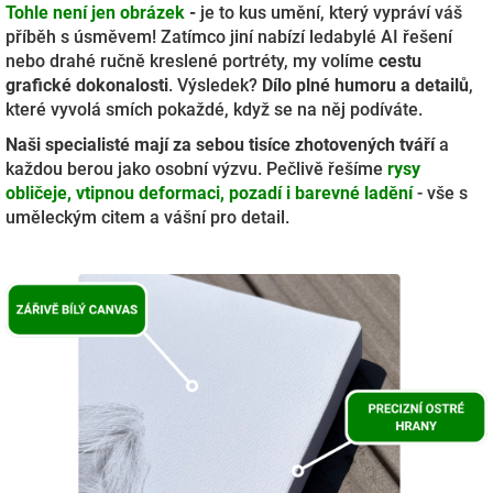
Tohle není jen obrázek
-
je to kus umění, který vypráví váš
příběh s úsměvem! Zatímco jiní nabízí ledabylé AI řešení
nebo drahé ručně kreslené portréty, my volíme
cestu
grafické dokonalosti
. Výsledek?
Dílo plné humoru a detailů
,
které vyvolá smích pokaždé, když se na něj podíváte.
Naši specialisté mají za sebou tisíce zhotovených tváří
a
každou berou jako osobní výzvu. Pečlivě řešíme
rysy
obličeje, vtipnou deformaci, pozadí i barevné ladění
- vše s
uměleckým citem a vášní pro detail.