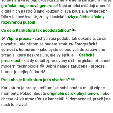
Tohle není vaše babičkovská ručně kreslená karikatura - to je
grafická magie nové generace
! Naši umělci ovládají arsenál
digitálních nástrojů jako kouzelníci svá kouzla, a výsledek?
Dílo v takové kvalitě, že by klasické
tužky a štětce zůstaly
rozevřenou pusou!
Co dělá Karikaturu tak neodolatelnou?
🌟
🎯
Vtipně přesná
- zachytí vaši podobu tak dokonale, že se
poznáte... ale přitom se budete smát! 📸
Fotografická
věrnost s humorem
- jako byste se podívali do zábavného
zrcadla, které nezkresluje, ale vylepšuje ✨
Grafická
preciznost
- každý detail zpracovaný s chirurgickou přesností
moderní technologie 😂
Dobrá nálada zaručena
- protože
humor je nejlepší dárek!
Pro koho je Karikatura jako stvořená?
🎯
Karikatura je pro ty, kteří umí se sobě smát a milují vtipné
momenty. Pokud hledáte
originální dárek plný humoru
nebo
chcete oživit atmosféru v kanceláři či domácnosti, právě jste
našli to pravé!