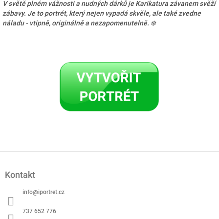
V světě plném vážnosti a nudných dárků je Karikatura závanem svěží
zábavy. Je to portrét, který nejen vypadá skvěle, ale také zvedne
náladu - vtipně, originálně a nezapomenutelně. ❄️
Z
á
Kontakt
p
a
info
@
iportret.cz
t
í
737 652 776