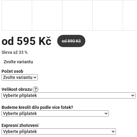
od
595 Kč
od 890 Kč
Sleva až 33 %
Měrná
Zvolte variantu
cena:
Počet osob
Velikost obrazu
?
Budeme kreslit dílo podle více fotek?
Expresní zhotovení