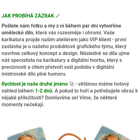
JAK PROBÍHÁ ZÁZRAK
🪄
Pošlete nám fotku a my z ní během pár dní vytvoříme
umělecké dílo
, které vás rozesměje i ohromí. Vaše
karikatura projde našim ateliérem jako VIP klient - první
zastávka je u našeho produktově grafického týmu, který
navrhne celkový koncept a design. Následně se díla ujme
náš specialista na karikatury a digitální tvorbu, který s
precizností a citem přetvoří vaši podobu v digitální
mistrovské dílo plné humoru.
Rychlost je naše druhé jméno
🚀 - většinou máme hotový
náhled během
1-2 dnů
. A pokud to hoří a potřebujete obraz k
nějaké příležitosti? Domluvíme se! Víme, že některé
momenty nečekají.