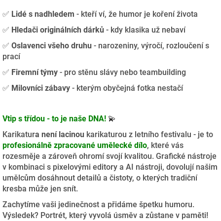
✅
Lidé s nadhledem
- kteří ví, že humor je koření života
✅
Hledači originálních dárků
- kdy klasika už nebaví
✅
Oslavenci všeho druhu
- narozeniny, výročí, rozloučení s
prací
✅
Firemní týmy
- pro stěnu slávy nebo teambuilding
✅
Milovníci zábavy
- kterým obyčejná fotka nestačí
Vtip s třídou - to je naše DNA!
💫
Karikatur
a
není lacinou
karikaturou z letního festivalu - je to
profesionálně zpracované umělecké dílo
, které vás
rozesměje a zároveň ohromí svojí kvalitou. Grafické nástroje
v kombinaci s pixelovými editory a AI nástroji, dovolují našim
umělcům dosáhnout detailů a čistoty, o kterých tradiční
kresba může jen snít.
Zachytíme vaši jedinečnost a přidáme špetku humoru.
Výsledek? Portrét, který vyvolá úsměv a zůstane v paměti!