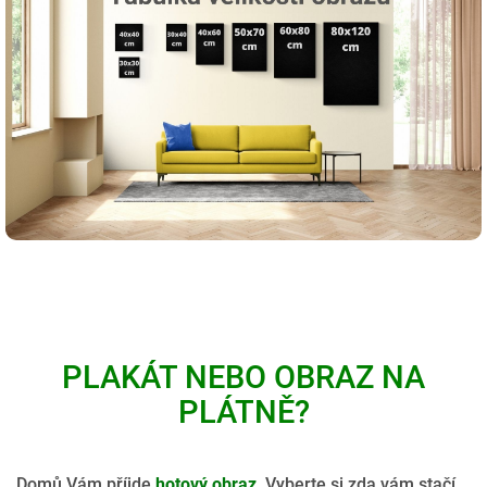
PLAKÁT NEBO OBRAZ NA
PLÁTNĚ?
Domů Vám příjde
hotový obraz
. Vyberte si zda vám stačí