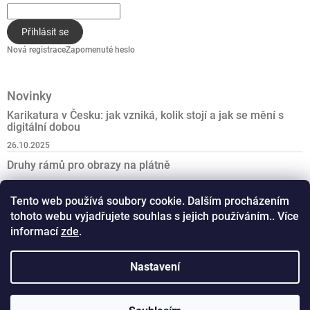
Přihlásit se
Nová registrace
Zapomenuté heslo
Novinky
Karikatura v Česku: jak vzniká, kolik stojí a jak se mění s
digitální dobou
26.10.2025
Druhy rámů pro obrazy na plátně
27.6.2025
Tento web používá soubory cookie. Dalším procházením
Nejlepší dárek k padesátinám
tohoto webu vyjadřujete souhlas s jejich používáním.. Více
21.6.2025
informací
zde
.
Nastavení
iPortret.cz
Copyright 2026
iPortret
. Všechna práva vyhrazena.
Vytvořil Shoptet