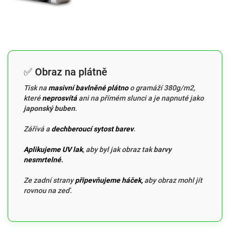
✅ Obraz na plátně
Tisk na
masivní bavlněné plátno
o gramáží 380g/m2,
které
neprosvítá
ani na přímém slunci a je napnuté jako
japonský buben
.
Zářívá a
dechberoucí sytost barev
.
Aplikujeme UV lak
, aby byl jak obraz tak
barvy
nesmrtelné
.
Ze zadní strany
připevňujeme háček,
aby obraz mohl jít
rovnou na zeď.