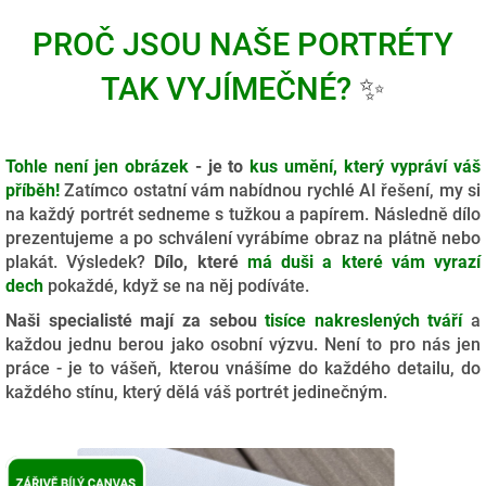
PROČ JSOU NAŠE PORTRÉTY
TAK VYJÍMEČNÉ?
✨
Tohle není jen obrázek
- je to
kus umění, který vypráví váš
příběh!
Zatímco ostatní vám nabídnou rychlé AI řešení, my si
na každý portrét sedneme s tužkou a papírem. Následně dílo
prezentujeme a po schválení vyrábíme obraz na plátně nebo
plakát. Výsledek?
Dílo, které
má duši a které vám vyrazí
dech
pokaždé, když se na něj podíváte.
Naši specialisté mají za sebou
tisíce nakreslených tváří
a
každou jednu berou jako osobní výzvu. Není to pro nás jen
práce - je to vášeň, kterou vnášíme do každého detailu, do
každého stínu, který dělá váš portrét jedinečným.