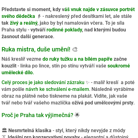
Představte si moment, kdy v
áš vnuk najde v zásuvce portrét
svého dědečka
👴 - nakreslený před desítkami let, ale stále
tak
živý a reálný
, j
ako by byl namalován včera. To je síla
Praha stylu -
vytváří
rodinné poklady
, nad kterými budou
žasnout další generace
.
Ruka mistra, duše umění!
🎨
Náš kreslíř vezme
do ruky tužku a na bílém papíře
začne
kouzlit
- linka po lince, stín po stínu vytváří vaše
soukromé
umělecké dílo
.
Celý proces je jako sledování zázraku
✨ - malíř kreslí a poté
vám pošle
návrh ke schválení e-mailem
. Následně vyrábíme
obraz na plátně nebo tiskneme na plakát. Vidíte, jak vaše
tvář nebo tvář vašeho mazlíčka
ožívá pod umělcovými prsty
.
Proč je Praha tak výjimečná?
🌟
🏛️
Nesmrtelná klasika
- styl, který nikdy nevyjde z módy
👔
Ideální pro konzervativní povahy
- elegantní a důstojný