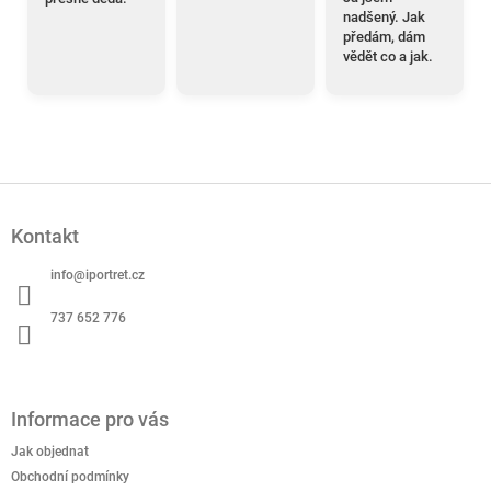
nadšený. Jak
předám, dám
vědět co a jak.
Z
á
Kontakt
p
a
info
@
iportret.cz
t
í
737 652 776
Informace pro vás
Jak objednat
Obchodní podmínky