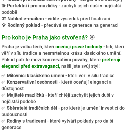
🐕
Perfektní i pro mazlíčky
- zachytí jejich duši v nejčistší
podobě
📧
Náhled e-mailem
- vidíte výsledek před finalizací
💎
Rodinný poklad
- předává se z generace na generaci
Pro koho je Praha jako stvořená?
🎯
Praha je volba těch, kteří
oceňují pravé hodnoty
- lidí, kteří
věří v sílu tradice a nesmrtelnou krásu klasického umění.
Pokud patříte mezi
konzervativní povahy
, které
preferují
eleganci před extravagancí,
našli jste svůj styl!
✅
Milovníci klasického umění
- kteří věří v sílu tradice
✅
Konzervativní osobnosti
- které oceňují eleganci a
důstojnost
✅
Majitelé mazlíčků
- kteří chtějí zachytit jejich duši v
nejčistší podobě
✅
Sběratelé tradičních děl
- pro které je umění investicí do
budoucnosti
✅
Rodiny s tradicemi
- které vytváří poklady pro další
generace