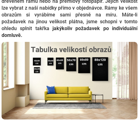
dřevěném rámu nebo na prémiový fotopapír. Jejich velikost
lze vybrat z naší nabídky přímo v objednávce. Rámy ke všem
obrazům si vyrábíme sami přesně na míru. Máte-li
požadavek na jinou velikost plátna, jsme schopni v tomto
ohledu splnit takřka
j
akýkoliv požadavek po individuální
domluvě.