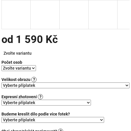
od
1 590 Kč
Měrná
Zvolte variantu
cena:
Počet osob
Velikost obrazu
?
Expresní zhotovení
?
Budeme kreslit dílo podle více fotek?