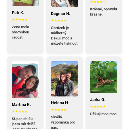
★★★★☆
Krásné, opravdu
Petr K.
Dagmar H.
krásné.
★★★★★
★★★★★
Zena mela
Obrázek je
obrovskou
nádherný.
radost.
Děkuji moc a
můžete tisknout
Jarka G.
Helena H.
Martina K.
★★★★★
★★★★★
★★★★★
Děkuji moc moc
Skvělá
SUper, chtěla
vzpomínka pro
jsem mít delší
nás.