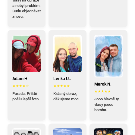
vlasy na obraze
a nebyl problém.
Budu objednávat
znovu.
Adam H.
Lenka U..
Marek N.
★★★★☆
★★★★★
★★★★★
Parada. Příště
Krásný obraz,
pošlu lepší foto.
děkujeme moc
Jooo hlavně ty
vlasy jsoou
bomba.