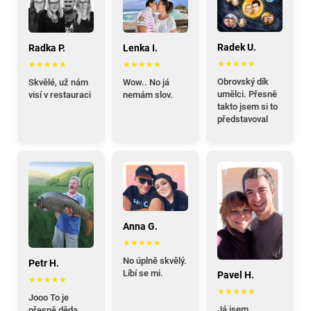
Radek U.
Radka P.
Lenka I.
★★★★★
★★★★★
★★★★★
Obrovský dík
Skvělé, už nám
Wow.. No já
umělci. Přesně
visí v restauraci
nemám slov.
takto jsem si to
představoval
Anna G.
★★★★★
No úplně skvělý.
Petr H.
Líbí se mi.
Pavel H.
★★★★★
★★★★★
Jooo To je
Já jsem
přesně děda.