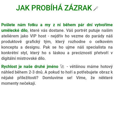
JAK PROBÍHÁ ZÁZRAK
🪄
Pošlete nám fotku a my z ní během pár dní vytvoříme
umělecké dílo
, které vás dostane. Váš portrét putuje našim
ateliérem jako VIP host - nejdřív ho vezme do parády náš
produktově grafický tým, který rozhodne o celkovém
konceptu a designu. Pak se ho ujme náš specialista na
konkrétní styl, který ho s láskou a precizností přetvoří v
digitální mistrovské dílo.
Rychlost je naše druhé jméno
🚀 - většinou máme hotový
náhled během 2-3 dnů. A pokud to hoří a potřebujete obraz k
nějaké příležitosti? Domluvíme se! Víme, že některé
momenty nečekají.