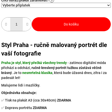
Chci obraz/plakát zarámovat?
?
Do košíku
Styl Praha - ručně malovaný portrét dle
vaší fotografie
Praha je styl, který přečká všechny trendy
- zatímco digitální móda
přichází a odchází,
ručně kreslený portrét tužkou zůstává věčně
krásný
. Je to
nesmrtelná klasika
, která bude úžasná dnes, zítra i za
padesát let!
Malujeme lidi i mazlíčky.
Objednávka obsahuje:
✅ Tisk na plakát A3 (cca 30x40cm)
ZDARMA
✅ Dopravu portrétu
ZDARMA