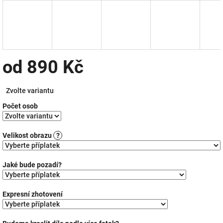
od
890 Kč
Měrná
Zvolte variantu
cena:
Počet osob
Velikost obrazu
?
Jaké bude pozadí?
Expresní zhotovení