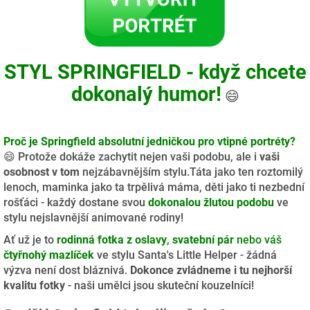
STYL SPRINGFIELD - když chcete
dokonalý humor!
😄
Proč je Springfield absolutní jedničkou pro vtipné portréty?
😄 Protože dokáže zachytit nejen vaši podobu, ale i
vaši
osobnost v tom
nejzábavnějším stylu.
Táta jako ten roztomilý
lenoch, maminka jako ta trpělivá máma, děti jako ti nezbední
rošťáci - každý dostane svou
dokonalou žlutou podobu
ve
stylu nejslavnější animované rodiny!
Ať už je to
rodinná fotka z oslavy
,
svatební pár
nebo váš
čtyřnohý mazlíček
ve stylu Santa's Little Helper - žádná
výzva není dost bláznivá.
Dokonce zvládneme i tu nejhorší
kvalitu fotky
- naši umělci jsou skuteční kouzelníci!