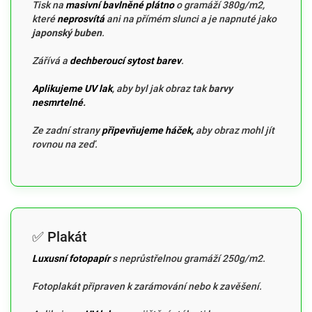
Tisk na
masivní bavlněné plátno
o gramáží 380g/m2,
které
neprosvítá
ani na přímém slunci a je napnuté jako
japonský buben
.
Zářívá a
dechberoucí sytost barev
.
Aplikujeme UV lak
, aby byl jak obraz tak
barvy
nesmrtelné
.
Ze zadní strany
připevňujeme háček,
aby obraz mohl jít
rovnou na zeď.
✅ Plakát
Luxusní fotopapír
s neprůstřelnou gramáží 250g/m2.
Fotoplakát připraven k zarámování nebo k zavěšení.