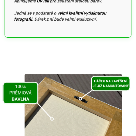
Aplikujeme
UV lak
pro zajištění stálosti barev.
Jedná se v podstatě o
velmi kvalitní vytisknutou
fotografii.
Dárek z ní bude velmi exkluzivní.