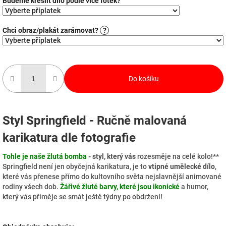
Budeme kreslit dílo podle více fotek?
Chci obraz/plakát zarámovat?
?
Do košíku
Styl Springfield - Ručně malovaná
karikatura dle fotografie
Tohle je naše žlutá bomba
- styl, který vás
rozesměje na celé kolo!**
Springfield není jen obyčejná karikatura, je to
vtipné umělecké dílo
,
které vás přenese přímo do kultovního světa nejslavnější animované
rodiny všech dob.
Žářivé žluté barvy, které jsou ikonické
a humor,
který vás přiměje se smát ještě týdny po obdržení!