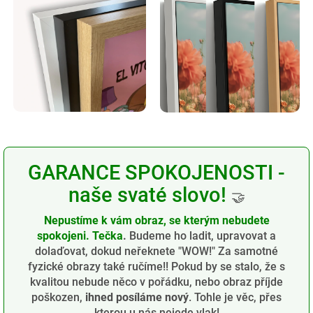
GARANCE SPOKOJENOSTI -
naše svaté slovo!
🤝
Nepustíme k vám obraz, se kterým nebudete
spokojeni. Tečka
.
Budeme ho ladit, upravovat a
dolaďovat, dokud neřeknete "WOW!" Za samotné
fyzické obrazy také ručíme!! Pokud by se stalo, že s
kvalitou nebude něco v pořádku, nebo obraz příjde
poškozen,
ihned posíláme nový
. Tohle je věc, přes
kterou u nás nejede vlak!