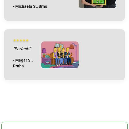
- Michaela S., Brno
★★★★★
"Perfect!!"
- Megar S.,
Praha