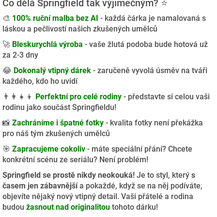
Co dělá Springfield tak výjimečným? ⭐
🎨
100% ruční malba bez AI
- každá čárka je namalovaná s
láskou a pečlivostí našich zkušených umělců
🚀
Bleskurychlá výroba
- vaše žlutá podoba bude hotová už
za 2-3 dny
😂
Dokonalý vtipný dárek
- zaručeně vyvolá úsměv na tváři
každého, kdo ho uvidí
👨‍👩‍👧‍👦
Perfektní pro celé rodiny
- představte si celou vaši
rodinu jako součást Springfieldu!
📸
Zachráníme i špatné fotky
- kvalita fotky není překážka
pro náš tým zkušených umělců
🎯
Zapracujeme cokoliv
- máte speciální přání? Chcete
konkrétní scénu ze seriálu? Není problém!
Springfield se prostě nikdy neokouká!
Je to styl, který
s
časem jen zábavnější
a pokaždé, když se na něj podíváte,
objevíte nějaký nový vtipný detail. Vaši přátelé a rodina
budou
žasnout nad originalitou
tohoto dárku!