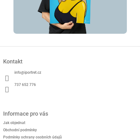
Z
á
Kontakt
p
a
info
@
iportret.cz
t
í
737 652 776
Informace pro vás
Jak objednat
Obchodní podmínky
Podmínky ochrany osobních údajů