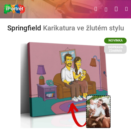
Přejít
Náku
Hledat
M
Přihlášen
na
obsah
koší
Springfield
Karikatura ve žlutém stylu
NOVINKA
DOPRAVA
ZDARMA