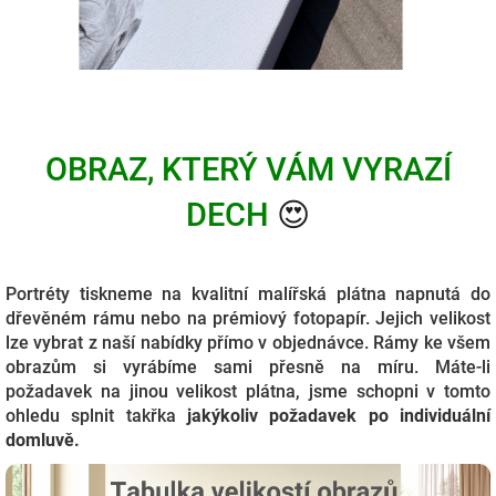
OBRAZ, KTERÝ VÁM VYRAZÍ
DECH
😍
Portréty tiskneme na kvalitní malířská plátna napnutá do
dřevěném rámu nebo na prémiový fotopapír. Jejich velikost
lze vybrat z naší nabídky přímo v objednávce. Rámy ke všem
obrazům si vyrábíme sami přesně na míru. Máte-li
požadavek na jinou velikost plátna, jsme schopni v tomto
ohledu splnit takřka
j
akýkoliv požadavek po individuální
domluvě.