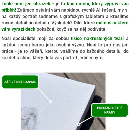
Tohle není jen obrázek
- je to
kus umění, který vypráví váš
příběh!
Zatímco ostatní vám nabídnou rychlé AI řešení, my si
na každý portrét sedneme s grafickým tabletem a
kreslíme
ručně, detail po detailu
. Výsledek?
Dílo, které
má duši a které
vám vyrazí dech
pokaždé, když se na něj podíváte.
Naši specialisté mají za sebou
tisíce nakreslených tváří
a
každou jednu berou jako osobní výzvu. Není to pro nás jen
práce - je to vášeň, kterou vnášíme do každého detailu, do
každého stínu, který dělá váš portrét jedinečným.