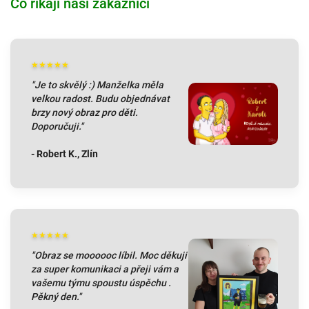
Co říkají naši zákazníci
★★★★★
"Je to skvělý :) Manželka měla
velkou radost. Budu objednávat
brzy nový obraz pro děti.
Doporučuji."
- Robert K., Zlín
★★★★★
"
Obraz se moooooc líbil. Moc děkuji
za super komunikaci a přeji vám a
vašemu týmu spoustu úspěchu .
Pěkný den.
"