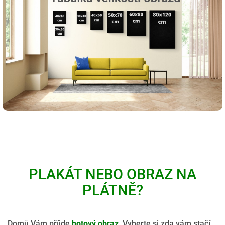
PLAKÁT NEBO OBRAZ NA
PLÁTNĚ?
Domů Vám příjde
hotový obraz
. Vyberte si zda vám stačí