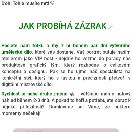
D'oh! Tohle musíte mít!
💛
JAK PROBÍHÁ ZÁZRAK
🪄
Pošlete nám fotku a my z ní během pár dní vytvoříme
umělecké dílo
, které vás dostane. Váš portrét putuje našim
ateliérem jako VIP host - nejdřív ho vezme do parády náš
produktově grafický tým, který rozhodne o celkovém
konceptu a designu. Pak se ho ujme náš specialista na
konkrétní styl, který ho s láskou a precizností přetvoří v
digitální mistrovské dílo.
Rychlost je naše druhé jméno
🚀 - většinou máme hotový
náhled během 2-3 dnů. A pokud to hoří a potřebujete obraz k
nějaké příležitosti? Domluvíme se! Víme, že některé
momenty nečekají.