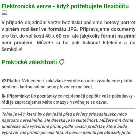
Elektronická verze - když potřebujete flexibilitu
💻
V případě objednání verze bez tisku pošleme hotový portrét
v plném rozlišení ve formátu JPG
. Připravujeme dokumenty
pro tisk do velikosti 40 x 60 cm, ale
jakýkoliv formát na přání
není problém
. Můžete si ho pak tisknout kdekoliv a na
čemkoliv!
Praktické záležitosti
📋
💳 Platba:
Vzhledem k zakázkové výrobě na míru vyžadujeme platbu
předem - kartou online nebo převodem na účet.
📝 Připomínky:
Do poznámky co nejpřesněji popište vaše požadavky -
rádi je zapracujeme! Máte dotazy? Neváhejte se ozvat.
Tohle je věc, která by nám ještě před pár lety připadala jako něco
naprosto nereálného, ale dneska je to skutečnost. Můžete mít doma
umělecké dílo vytvořené přímo podle vašich představ, které bude
vyprávět váš příběh po celá léta. A navíc -
není to jen obrázek, je to