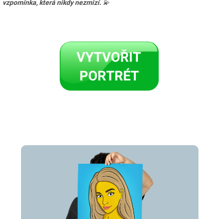
vzpomínka, která nikdy nezmizí.
💫