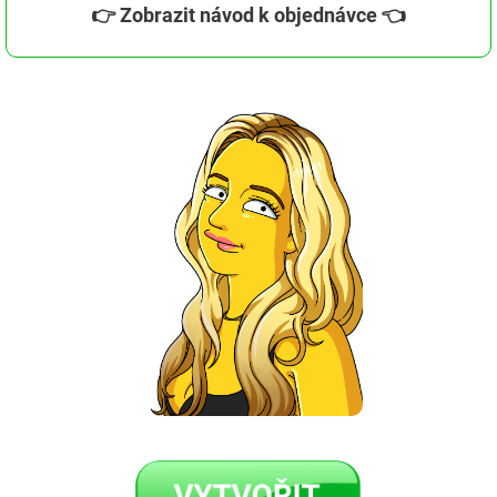
👉 Zobrazit návod k objednávce 👈